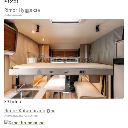
4 fotos
Rimor Hygge
6
Autocaravana
89 fotos
Rimor Katamarano
16
Autocaravana Capuchina