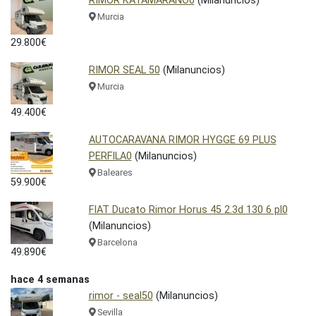
RIMOR KATAMARANO0
(Milanuncios)
Murcia
29.800€
RIMOR SEAL 50
(Milanuncios)
Murcia
49.400€
AUTOCARAVANA RIMOR HYGGE 69 PLUS
PERFILA0
(Milanuncios)
Baleares
59.900€
FIAT Ducato Rimor Horus 45 2.3d 130 6 pl0
(Milanuncios)
Barcelona
49.890€
hace 4 semanas
rimor - seal50
(Milanuncios)
Sevilla