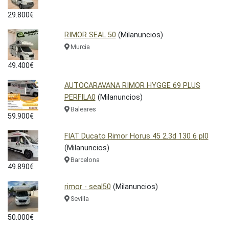
29.800€
RIMOR SEAL 50
(Milanuncios)
Murcia
49.400€
AUTOCARAVANA RIMOR HYGGE 69 PLUS
PERFILA0
(Milanuncios)
Baleares
59.900€
FIAT Ducato Rimor Horus 45 2.3d 130 6 pl0
(Milanuncios)
Barcelona
49.890€
rimor - seal50
(Milanuncios)
Sevilla
50.000€