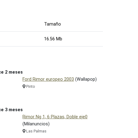
Tamaño
16.56 Mb
ce 2 meses
Ford Rimor europeo 2003
(Wallapop)
Pinto
ce 3 meses
Rimor Ng 1, 6 Plazas, Doble eje0
(Milanuncios)
Las Palmas