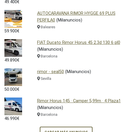
49.400€
AUTOCARAVANA RIMOR HYGGE 69 PLUS
PERFILA0
(Milanuncios)
Baleares
59.900€
FIAT Ducato Rimor Horus 45 2.3d 130 6 pl0
(Milanuncios)
Barcelona
49.890€
rimor - seal50
(Milanuncios)
Sevilla
50.000€
Rimor Horus 145 · Camper 5,99m · 4 Plaza1
(Milanuncios)
Barcelona
46.990€