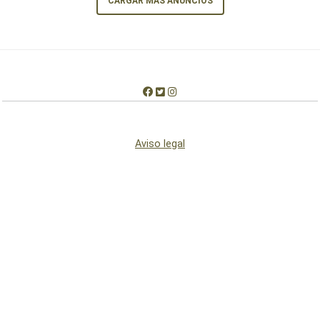
CARGAR MÁS ANUNCIOS
Aviso legal
Condiciones de uso
Condiciones de cookies
Quiénes somos
Contactar
© 2012-2026 Copyright: