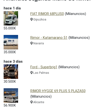
hace 1 día
FIAT RIMOR 68PLUS0
(Milanuncios)
Gipuzkoa
55.000€
Rimor - Katamarano 51
(Milanuncios)
Navarra
35.000€
hace 3 días
Ford - Superbrig1
(Milanuncios)
Las Palmas
30.500€
RIMOR HYGGE 69 PLUS 5 PLAZAS0
(Milanuncios)
Alicante
56.900€