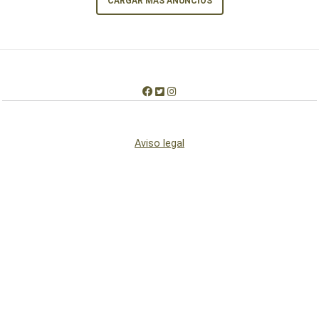
CARGAR MÁS ANUNCIOS
Aviso legal
Condiciones de uso
Condiciones de cookies
Quiénes somos
Contactar
© 2012-2026 Copyright: