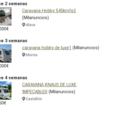
ce 2 semanas
Caravana Hobby 545kmfe2
(Milanuncios)
Alava
000€
ce 3 semanas
caravana hobby de luxe1
(Milanuncios)
Murcia
000€
ce 4 semanas
CARAVANA KNAUS DE LUXE
IMPECABLE0
(Milanuncios)
Castellón
50€