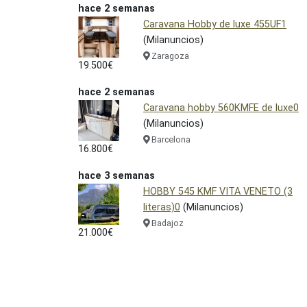
hace 2 semanas
Caravana Hobby de luxe 455UF1
(Milanuncios)
Zaragoza
19.500€
hace 2 semanas
Caravana hobby 560KMFE de luxe0
(Milanuncios)
Barcelona
16.800€
hace 3 semanas
HOBBY 545 KMF VITA VENETO (3
literas)0
(Milanuncios)
Badajoz
21.000€