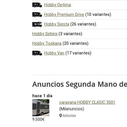
Hobby Optima
Hobby Premium Drive
(10 variantes)
Hobby Siesta
(26 variantes)
Hobby Sphinx
(3 variantes)
Hobby Toskana
(20 variantes)
Hobby Van
(17 variantes)
Anuncios Segunda Mano d
hace 1 día
caravana HOBBY CLASIC 3501
(Milanuncios)
Asturias
9.500€