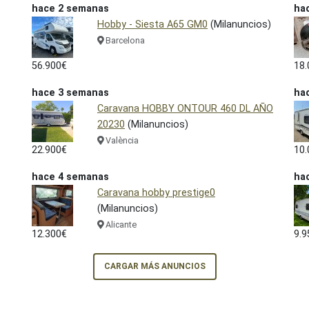
hace 2 semanas
ha
Hobby - Siesta A65 GM0
(Milanuncios)
Barcelona
56.900€
18.
hace 3 semanas
ha
Caravana HOBBY ONTOUR 460 DL AÑO
20230
(Milanuncios)
València
22.900€
10.
hace 4 semanas
ha
Caravana hobby prestige0
(Milanuncios)
Alicante
12.300€
9.9
CARGAR MÁS ANUNCIOS