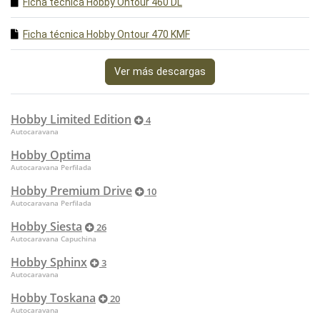
Ficha técnica Hobby Ontour 460 DL
Ficha técnica Hobby Ontour 470 KMF
Ver más descargas
Hobby Limited Edition
4
Autocaravana
Hobby Optima
Autocaravana Perfilada
Hobby Premium Drive
10
Autocaravana Perfilada
Hobby Siesta
26
Autocaravana Capuchina
Hobby Sphinx
3
Autocaravana
Hobby Toskana
20
Autocaravana