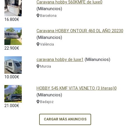
Caravana hobby 560KMFE de luxe0
(Milanuncios)
Barcelona
16.800€
Caravana HOBBY ONTOUR 460 DL AÑO 20230
(Milanuncios)
València
22.900€
caravana hobby de luxe1
(Milanuncios)
Murcia
10.000€
HOBBY 545 KMF VITA VENETO (3 literas)0
(Milanuncios)
Badajoz
21.000€
CARGAR MÁS ANUNCIOS