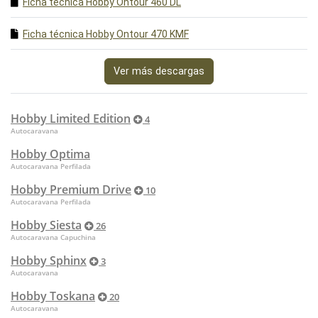
Ficha técnica Hobby Ontour 460 DL
Ficha técnica Hobby Ontour 470 KMF
Ver más descargas
Hobby Limited Edition
4
Autocaravana
Hobby Optima
Autocaravana Perfilada
Hobby Premium Drive
10
Autocaravana Perfilada
Hobby Siesta
26
Autocaravana Capuchina
Hobby Sphinx
3
Autocaravana
Hobby Toskana
20
Autocaravana