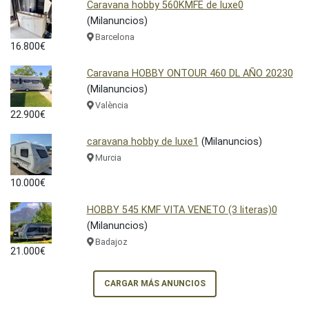
Caravana hobby 560KMFE de luxe0
(Milanuncios)
Barcelona
16.800€
Caravana HOBBY ONTOUR 460 DL AÑO 20230
(Milanuncios)
València
22.900€
caravana hobby de luxe1
(Milanuncios)
Murcia
10.000€
HOBBY 545 KMF VITA VENETO (3 literas)0
(Milanuncios)
Badajoz
21.000€
CARGAR MÁS ANUNCIOS