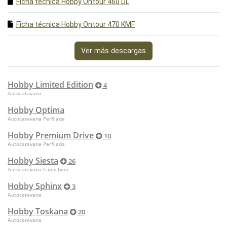
Ficha técnica Hobby Ontour 460 DL
Ficha técnica Hobby Ontour 470 KMF
Ver más descargas
Hobby Limited Edition
4
Autocaravana
Hobby Optima
Autocaravana Perfilada
Hobby Premium Drive
10
Autocaravana Perfilada
Hobby Siesta
26
Autocaravana Capuchina
Hobby Sphinx
3
Autocaravana
Hobby Toskana
20
Autocaravana