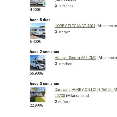
(Milanuncios)
Tarragona
4.000€
hace 5 días
HOBBY ELEGANCE 4401
(Milanuncio
Badajoz
6.400€
hace 2 semanas
Hobby - Siesta A65 GM0
(Milanuncio
Barcelona
56.900€
hace 3 semanas
Caravana HOBBY ONTOUR 460 DL 
20230
(Milanuncios)
València
22.900€