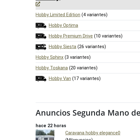
Hobby Limited Edition
(4 variantes)
Hobby Optima
Hobby Premium Drive
(10 variantes)
Hobby Siesta
(26 variantes)
Hobby Sphinx
(3 variantes)
Hobby Toskana
(20 variantes)
Hobby Van
(17 variantes)
Anuncios Segunda Mano d
hace 22 horas
Caravana hobby elegance0