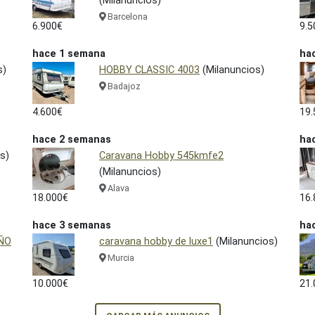
(Milanuncios)
Barcelona
6.900€
9.5
hace 1 semana
ha
s)
HOBBY CLASSIC 4003
(Milanuncios)
Badajoz
4.600€
19.
hace 2 semanas
ha
s)
Caravana Hobby 545kmfe2
(Milanuncios)
Alava
18.000€
16.
hace 3 semanas
ha
AÑO
caravana hobby de luxe1
(Milanuncios)
Murcia
10.000€
21.