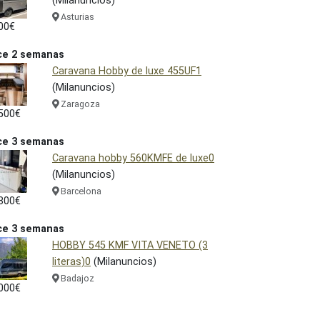
(Milanuncios)
Asturias
00€
ce 2 semanas
Caravana Hobby de luxe 455UF1
(Milanuncios)
Zaragoza
500€
ce 3 semanas
Caravana hobby 560KMFE de luxe0
(Milanuncios)
Barcelona
800€
ce 3 semanas
HOBBY 545 KMF VITA VENETO (3
literas)0
(Milanuncios)
Badajoz
000€