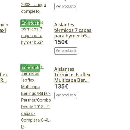
Ver producto
En stock
mico
Aislantes
axi
térmicos 7 capas
para hymer b5...
150€
Ver producto
En stock
Aislantes
flex
Térmicos Isoflex
R...
Multicapa Ber...
135€
Ver producto