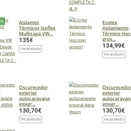
ck
Aislantes
Ecotex
Térmicos Isoflex
Aislamiento
Multicapa VW...
Térmico (es
gros...
135€
134,99€
Ver producto
Ver producto
Oscurecedor
Oscurecedo
exterior
exterior
autocaravana
autocaravan
integr...
integr...
130,70€
130,70€
Ver producto
Ver producto