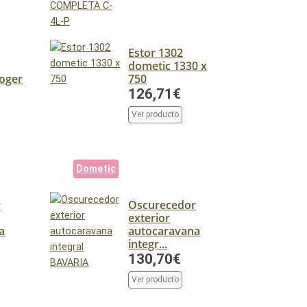
Estor 1302
dometic 1330 x
coger
750
126,71€
Ver producto
Dometic
r
Oscurecedor
exterior
a
autocaravana
integr...
130,70€
Ver producto