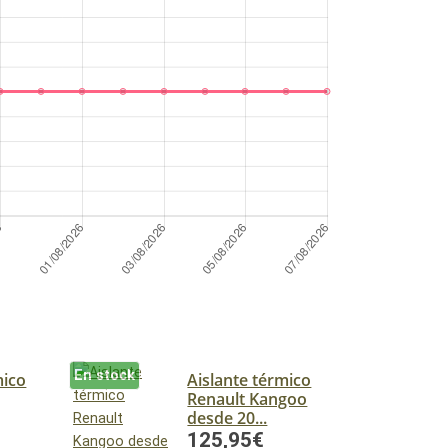
En stock
mico
Aislante térmico
Renault Kangoo
desde 20...
125,95€