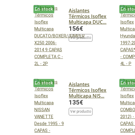
En stock
En sto
Aislantes
Térmicos Isoflex
Multicapa DUC...
156€
Ver producto
En stock
En sto
Aislantes
Térmicos Isoflex
Multicapa NIS...
135€
Ver producto