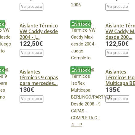
Ver producto
Ver producto
ck
En stock
Aislante Térmico
Aislante Tér
VW Caddy desde
VW Caddy M
2004 - J...
desde 200...
122,50€
122,50€
Ver producto
Ver producto
ck
En stock
Aislantes
Aislantes
térmicos 9 capas
Térmicos Iso
para mercedes...
Multicapa BE
130€
135€
Ver producto
Ver producto