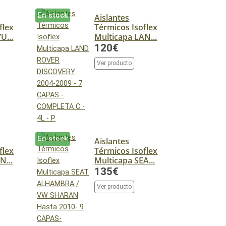
En stock
Aislantes
flex
Térmicos Isoflex
U...
Multicapa LAN...
120€
Ver producto
En stock
Aislantes
flex
Térmicos Isoflex
N...
Multicapa SEA...
135€
Ver producto