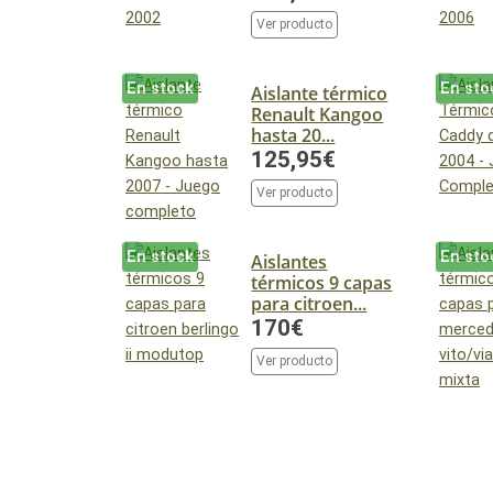
Ver producto
En stock
En sto
Aislante térmico
Renault Kangoo
hasta 20...
125,95€
Ver producto
En stock
En sto
Aislantes
térmicos 9 capas
para citroen...
170€
Ver producto