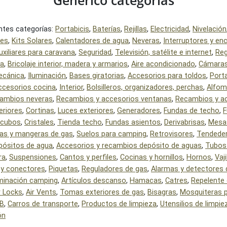
Genérico categorías
ntes categorías:
Portabicis
,
Baterías
,
Rejillas
,
Electricidad
,
Nivelación
res
,
Kits Solares
,
Calentadores de agua
,
Neveras
,
Interruptores y en
uxiliares para caravana
,
Seguridad
,
Televisión, satélite e internet
,
Reg
ua
,
Bricolaje interior, madera y armarios
,
Aire acondicionado
,
Cámaras
ecánica
,
Iluminación
,
Bases giratorias
,
Accesorios para toldos
,
Port
ccesorios cocina
,
Interior
,
Bolsilleros, organizadores, perchas
,
Alfom
ambios neveras
,
Recambios y accesorios ventanas
,
Recambios y a
eriores
,
Cortinas
,
Luces exteriores
,
Generadores
,
Fundas de techo
,
F
cubos
,
Cristales
,
Tienda techo
,
Fundas asientos
,
Derivabrisas
,
Mesa
iras y mangeras de gas
,
Suelos para camping
,
Retrovisores
,
Tendede
pósitos de agua
,
Accesorios y recambios depósito de aguas
,
Tubos
ra
,
Suspensiones
,
Cantos y perfiles
,
Cocinas y hornillos
,
Hornos
,
Vaji
 y conectores
,
Piquetas
,
Reguladores de gas
,
Alarmas y detectores 
uminación camping
,
Artículos descanso
,
Hamacas
,
Catres
,
Repelente 
r Locks
,
Air Vents
,
Tomas exteriores de gas
,
Bisagras
,
Mosquiteras 
B
,
Carros de transporte
,
Productos de limpieza
,
Utensilios de limpie
ón