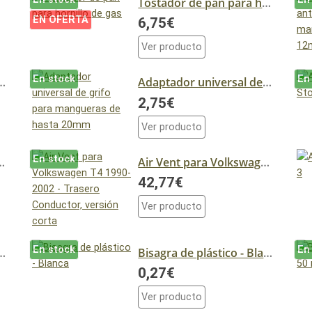
Tostador de pan para hornillo de gas
EN OFERTA
6,75€
Ver producto
En stock
En
n tubos 10/12 mm.
Adaptador universal de grifo para mangueras de hasta 20mm
2,75€
Ver producto
En stock
 T4 1990-2002 - Trasero Conductor
Air Vent para Volkswagen T4 1990-2002 - Trasero Conductor, versión corta
42,77€
Ver producto
En stock
En
ada de 50 mm - Zincada
Bisagra de plástico - Blanca
0,27€
Ver producto