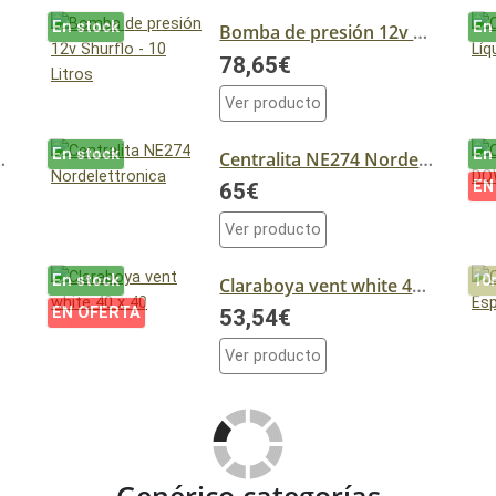
En stock
En
Bomba de presión 12v Shurflo - 10 Litros
78,65€
Ver producto
En stock
En
B-190 Butsir
Centralita NE274 Nordelettronica
EN
65€
Ver producto
En stock
10
RO
Claraboya vent white 40 x 40
EN OFERTA
53,54€
Ver producto