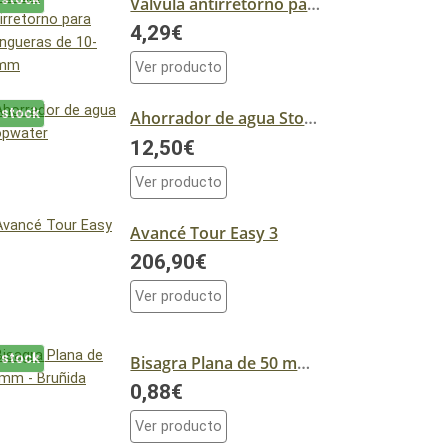
Válvula antirretorno para mangueras de 10-12mm
4,29€
Ver producto
 stock
Ahorrador de agua Stopwater
12,50€
Ver producto
Avancé Tour Easy 3
206,90€
Ver producto
 stock
Bisagra Plana de 50 mm - Bruñida
0,88€
Ver producto