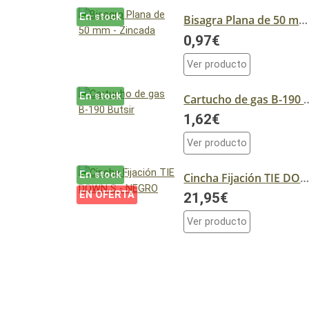
En stock
Bisagra Plana de 50 mm - Zincada
0,97€
Ver producto
En stock
Cartucho de gas 
1,62€
Ver producto
En stock
Cincha Fijación TIE DOWN S - NEG
EN OFERTA
21,95€
Ver producto