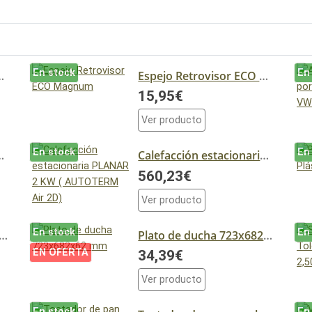
En stock
En
aravaning - Ref. 018349
Espejo Retrovisor ECO Magnum
15,95€
Ver producto
En stock
En
v Shurflo - 7 Litros
Calefacción estacionaria PLANAR 2 KW ( AUTOTERM Air 2D)
560,23€
Ver producto
En stock
En
ve de paso de gas de 2 vías
Plato de ducha 723x682x62 mm
EN OFERTA
34,39€
Ver producto
En stock
En