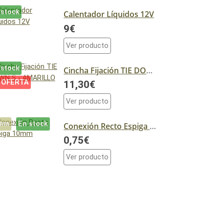
 stock
Calentador Líquidos 12V
9€
Ver producto
 stock
Cincha Fijación TIE DOWN S - AMARILLO
 OFERTA
11,30€
Ver producto
mm
En stock
Conexión Recto Espiga 10mm
0,75€
Ver producto