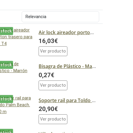
 stock
Air lock aireador porton trasero para VW T4
16,03€
Ver producto
 stock
Bisagra de Plástico - Marrón
0,27€
Ver producto
 stock
Soporte rail para Toldo Palm Beach. 2,50 m
20,90€
Ver producto
 stock