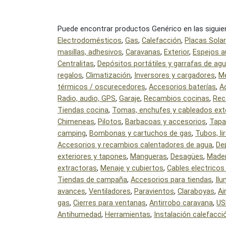
Puede encontrar productos Genérico en las siguie
Electrodomésticos
,
Gas
,
Calefacción
,
Placas Sola
masillas, adhesivos
,
Caravanas
,
Exterior
,
Espejos a
Centralitas
,
Depósitos portátiles y garrafas de ag
regalos
,
Climatización
,
Inversores y cargadores
,
M
térmicos / oscurecedores
,
Accesorios baterías
,
A
Radio, audio, GPS
,
Garaje
,
Recambios cocinas
,
Rec
Tiendas cocina
,
Tomas, enchufes y cableados ext
Chimeneas
,
Pilotos
,
Barbacoas y accesorios
,
Tapa
camping
,
Bombonas y cartuchos de gas
,
Tubos, l
Accesorios y recambios calentadores de agua
,
De
exteriores y tapones
,
Mangueras
,
Desagües
,
Made
extractoras
,
Menaje y cubiertos
,
Cables electricos
Tiendas de campaña
,
Accesorios para tiendas
,
Il
avances
,
Ventiladores
,
Paravientos
,
Claraboyas
,
Ai
gas
,
Cierres para ventanas
,
Antirrobo caravana
,
US
Antihumedad
,
Herramientas
,
Instalación calefacci