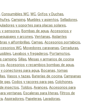
,
Consumibles WC
,
WC
,
Grifos y Duchas
,
chufes
,
Camping
,
Muebles y asientos
,
Selladores,
uladores y soportes para placas solares
,
 y sensores
,
Bombas de agua
,
Accesorios y
aequipajes y arcones
,
Ventanas
,
Aislantes
bras y alfombrillas
,
Camas
,
Accesorios portabicis
,
ccesorios WC
,
Movedores caravanas
,
Cerraduras
,
usibles
,
Lavabos y fregaderos
,
Portamotos
,
s camping
,
Sillas
,
Mesas y armarios de cocina
ros
,
Accesorios y recambios bombas de agua
,
 y conectores para agua
,
Bocanas, tomas
llas
,
Vasos y tazas
,
Baterías de cocina
,
Campanas
de gas
,
Codos y racores para gas
,
Colchones
,
de insectos
,
Toldos
,
Avances
,
Accesorios para
para ventanas
,
Escaleras para literas
,
Filtros de
za
,
Aspiradores
,
Papeleras
,
Lavadoras
,