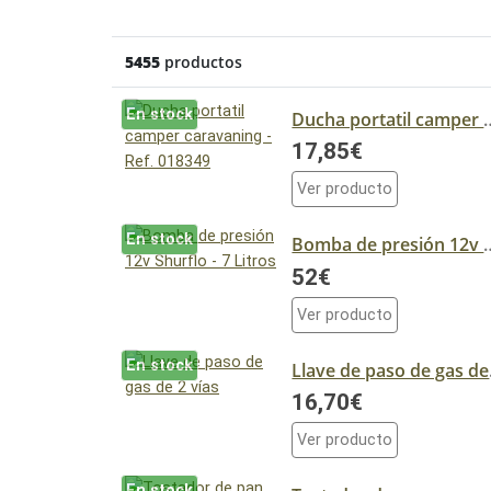
5455
productos
En stock
Ducha portatil camper c
17,85€
Ver producto
En stock
Bomba de presión 12
52€
Ver producto
En stock
Lla
16,70€
Ver producto
En stock