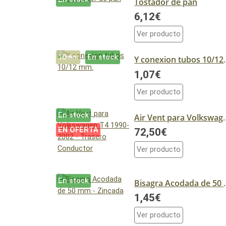
Tostador de pan
6,12€
Ver producto
10mm
En stock
Y conexio
1,07€
Ver producto
En stock
Air Vent para Volkswagen
EN OFERTA
72,50€
Ver producto
En stock
Bisagra Acod
1,45€
Ver producto