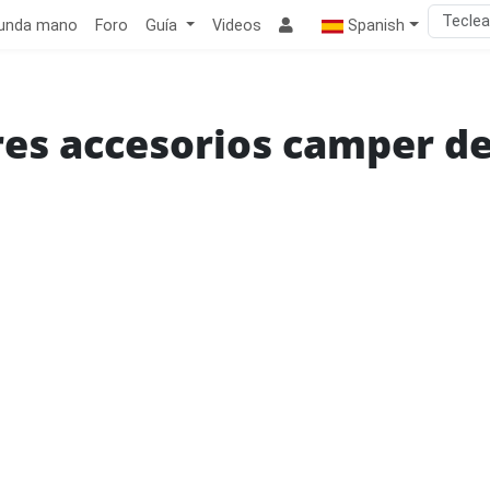
unda mano
Foro
Guía
Videos
Spanish
es accesorios camper d