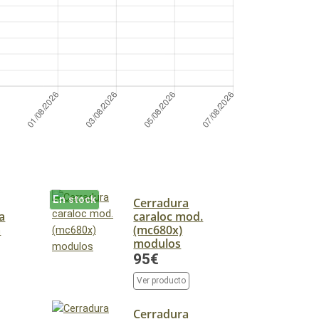
En stock
Cerradura
a
caraloc mod.
a
(mc680x)
modulos
95€
Ver producto
Cerradura