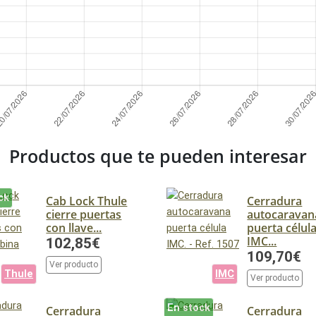
Productos que te pueden interesar
ck
Cab Lock Thule
Cerradura
cierre puertas
autocaravan
con llave...
puerta célul
IMC...
102,85€
109,70€
Ver producto
Thule
IMC
Ver producto
En stock
Cerradura
Cerradura