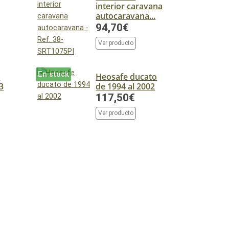
interior caravana
autocaravana...
94,70€
Ver producto
En stock
e
Heosafe ducato
3
de 1994 al 2002
117,50€
Ver producto