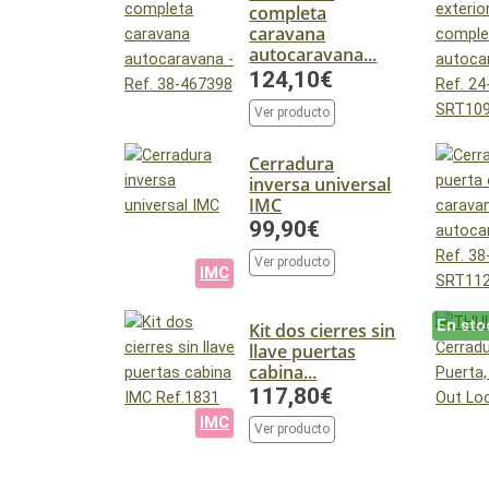
completa
caravana
autocaravana...
124,10€
Ver producto
Cerradura
inversa universal
IMC
99,90€
Ver producto
IMC
En sto
Kit dos cierres sin
llave puertas
cabina...
117,80€
IMC
Ver producto