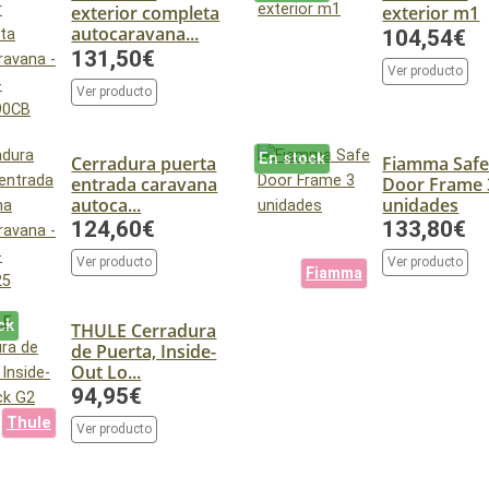
exterior completa
exterior m1
autocaravana...
104,54€
131,50€
Ver producto
Ver producto
En stock
Cerradura puerta
Fiamma Saf
entrada caravana
Door Frame 
autoca...
unidades
124,60€
133,80€
Ver producto
Ver producto
Fiamma
ck
THULE Cerradura
de Puerta, Inside-
Out Lo...
94,95€
Thule
Ver producto