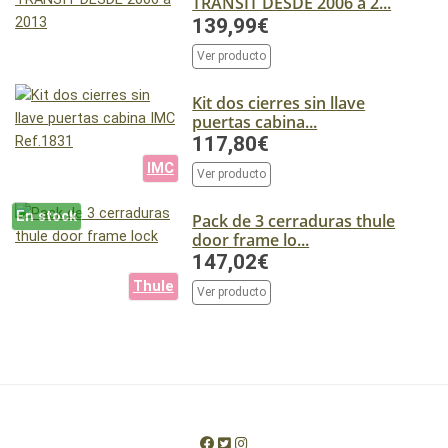
TRANSIT DESDE 2006 a 2...
139,99€
Ver producto
Kit dos cierres sin llave
puertas cabina...
117,80€
IMC
Ver producto
En stock
Pack de 3 cerraduras thule
door frame lo...
147,02€
Thule
Ver producto