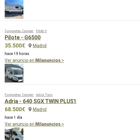
Furgonetas Camper
Pilote V
Pilote - G6500
35.500€
Madrid
hace 19 horas
Ver anuncio en
Milanuncios
>
Furgonetas Camper
Adria Twin
Adria - 640 SGX TWIN PLUS1
68.500€
Madrid
hace 1 día
Ver anuncio en
Milanuncios
>