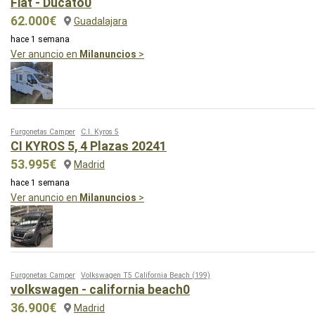
Fiat - Ducato0
62.000€
Guadalajara
hace 1 semana
Ver anuncio en
Milanuncios
>
Furgonetas Camper
C.I. Kyros 5
CI KYROS 5, 4 Plazas 20241
53.995€
Madrid
hace 1 semana
Ver anuncio en
Milanuncios
>
Furgonetas Camper
Volkswagen T5 California Beach
(199)
volkswagen - california beach0
36.900€
Madrid