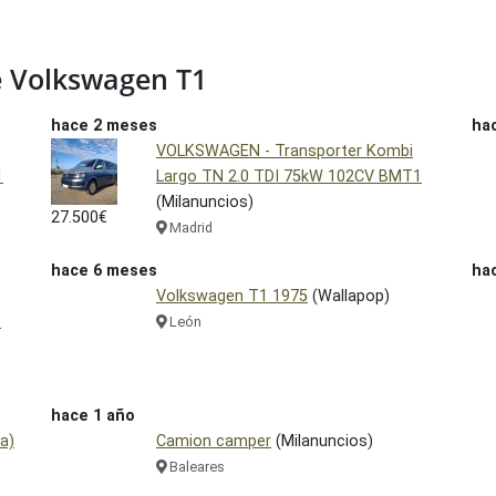
 Volkswagen T1
hace 2 meses
ha
VOLKSWAGEN - Transporter Kombi
1
Largo TN 2.0 TDI 75kW 102CV BMT1
(Milanuncios)
27.500€
Madrid
hace 6 meses
ha
Volkswagen T1 1975
(Wallapop)
1
León
hace 1 año
a)
Camion camper
(Milanuncios)
Baleares