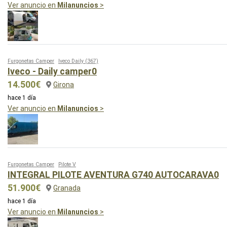
Ver anuncio en
Milanuncios
>
Furgonetas Camper
Iveco Daily
(367)
Iveco - Daily camper0
14.500€
Girona
hace 1 día
Ver anuncio en
Milanuncios
>
Furgonetas Camper
Pilote V
INTEGRAL PILOTE AVENTURA G740 AUTOCARAVA0
51.900€
Granada
hace 1 día
Ver anuncio en
Milanuncios
>