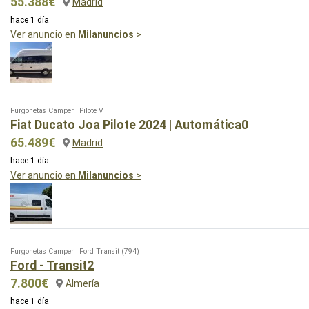
55.388€
Madrid
hace 1 día
Ver anuncio en
Milanuncios
>
Furgonetas Camper
Pilote V
Fiat Ducato Joa Pilote 2024 | Automática0
65.489€
Madrid
hace 1 día
Ver anuncio en
Milanuncios
>
Furgonetas Camper
Ford Transit
(794)
Ford - Transit2
7.800€
Almería
hace 1 día