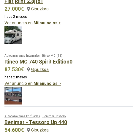
Fiat joint 2.8jtd1
27.000€
Gipuzkoa
hace 2 meses
Ver anuncio en
Milanuncios
>
Autocaravanas Integrales
Itineo MC
(11)
Itineo MC 740 Spirit Edition0
87.530€
Gipuzkoa
hace 2 meses
Ver anuncio en
Milanuncios
>
Autocaravanas Perfiladas
Benimar Tessoro
Benimar - Tessoro Up 440
54.600€
Gipuzkoa