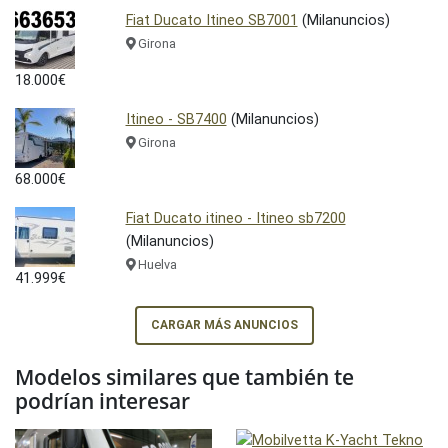
Fiat Ducato Itineo SB7001
(Milanuncios)
Girona
18.000€
Itineo - SB7400
(Milanuncios)
Girona
68.000€
Fiat Ducato itineo - Itineo sb7200
(Milanuncios)
Huelva
41.999€
CARGAR MÁS ANUNCIOS
Modelos similares que también te
podrían interesar