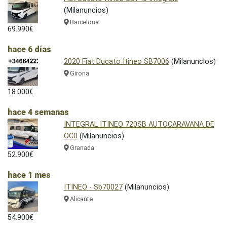
(Milanuncios)
Barcelona
69.990€
hace 6 días
2020 Fiat Ducato Itineo SB7006
(Milanuncios)
Girona
18.000€
hace 4 semanas
INTEGRAL ITINEO 720SB AUTOCARAVANA DE
OC0
(Milanuncios)
Granada
52.900€
hace 1 mes
ITINEO - Sb70027
(Milanuncios)
Alicante
54.900€