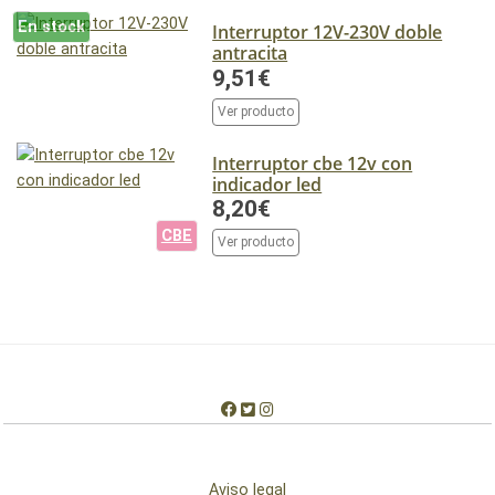
En stock
Interruptor 12V-230V doble
antracita
9,51€
Ver producto
Interruptor cbe 12v con
indicador led
8,20€
CBE
Ver producto
Aviso legal