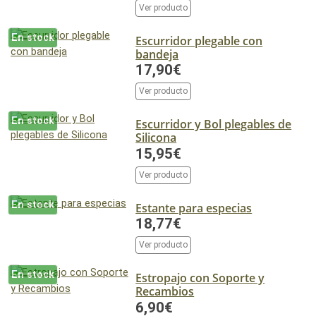
Ver producto
En stock
Escurridor plegable con
bandeja
17,90€
Ver producto
En stock
Escurridor y Bol plegables de
Silicona
15,95€
Ver producto
En stock
Estante para especias
18,77€
Ver producto
En stock
Estropajo con Soporte y
Recambios
6,90€