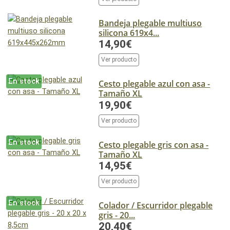
Bandeja plegable multiuso
silicona 619x4...
14,90€
Ver producto
En stock
Cesto plegable azul con asa -
Tamaño XL
19,90€
Ver producto
En stock
Cesto plegable gris con asa -
Tamaño XL
14,95€
Ver producto
En stock
Colador / Escurridor plegable
gris - 20...
20,40€