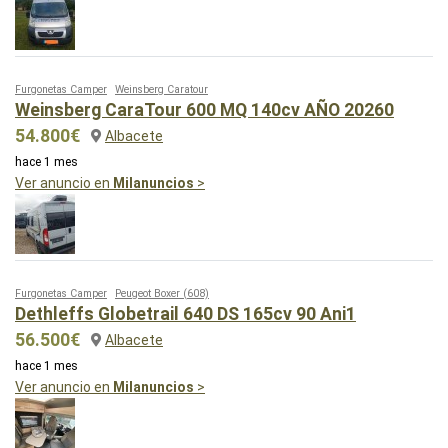
Furgonetas Camper
Weinsberg Caratour
Weinsberg CaraTour 600 MQ 140cv AÑO 20260
54.800€
Albacete
hace 1 mes
Ver anuncio en
Milanuncios
>
Furgonetas Camper
Peugeot Boxer
(608)
Dethleffs Globetrail 640 DS 165cv 90 Ani1
56.500€
Albacete
hace 1 mes
Ver anuncio en
Milanuncios
>