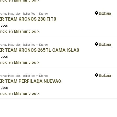
uncio en
Milanuncios
>
Bizkaia
anas Integrales
Roller Team Kronos
R TEAM KRONOS 230 FIT0
meses
uncio en
Milanuncios
>
Bizkaia
anas Integrales
Roller Team Kronos
ER TEAM KRONOS 265TL CAMA ISLA0
meses
uncio en
Milanuncios
>
Bizkaia
anas Integrales
Roller Team Kronos
ER TEAM PERFILADA NUEVA0
meses
uncio en
Milanuncios
>