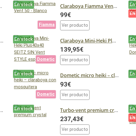
En stock
En
Vent 28 - Crystal
Claraboya Fiamma Vent 50 - Blanco
EN
99€
Fiamma
Ver producto
En stock
En
ya Mini Heki Style Dometic 40 X 40 (Sin Ventilación)
Claraboya Mini-Heki Plus40x40 SEITZ SIN Vent STYLE esp 60mm
139,95€
Dometic
Ver producto
En stock
En
Dometic micro heiki – claraboya con mosquitera
93€
Dometic
Ver producto
En stock
En
ma Turbo-Vent Blanco
Turbo-vent premium crystal
EN
237,43€
Ver producto