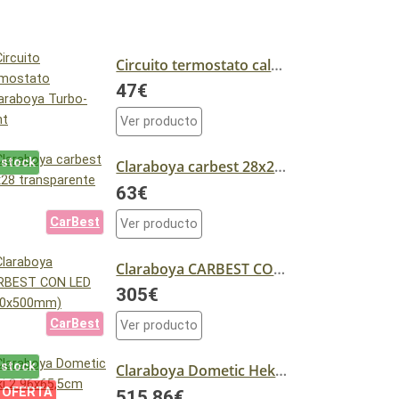
Circuito termostato calaraboya Turbo-Vent
47€
Ver producto
 stock
Claraboya carbest 28x28 transparente
63€
CarBest
Ver producto
Claraboya CARBEST CON LED (700x500mm)
305€
CarBest
Ver producto
 stock
Claraboya Dometic Heki 2 96x65,5cm
 OFERTA
515,86€