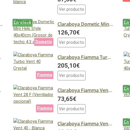
Ver producto
En stock
En
ini Heki Style 40x40cm (Grosor de techo 2,5 a 4,2cm)
Claraboya Dometic Mini Heki Style 40x40cm (Grosor de techo 4,3 a 6 cm)
126,70€
Dometic
Ver producto
anca Premium
Claraboya Fiamma Turbo Vent 40 Crystal
205,10€
Fiamma
Ver producto
En
emium Blanca
Claraboya Fiamma Vent 28 F (Ventilador opcional)
73,65€
Fiamma
Ver producto
En
STAL
Claraboya Fiamma Vent 40 - Blanca