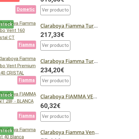
Dometic
Ver producto
 stock
Claraboya Fiamma Turbo Vent 160 Crystal CT
217,33€
Fiamma
Ver producto
Claraboya Fiamma Turbo Vent Premium 40x40 CRISTAL
234,20€
Fiamma
Ver producto
 stock
Claraboya FIAMMA VENT 28F - BLANCA
60,32€
Fiamma
Ver producto
 stock
Claraboya Fiamma Vent 40 Blanca