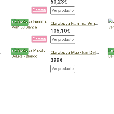
60,23€
Fiamma
Ver producto
En stock
 Vent 40 Crystal
Claraboya Fiamma Vent 50 Blanca
105,10€
Fiamma
Ver producto
En stock
En
 700X500 - PALANCA
Claraboya Maxxfun Deluxe - Blanco
399€
Ver producto