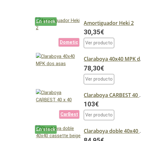
En stock
Amortiguador Heki 2
30,35€
Dometic
Ver producto
Clara
78,30€
Ver producto
Claraboya 
103€
CarBest
Ver producto
En stock
Claraboya do
84,95€