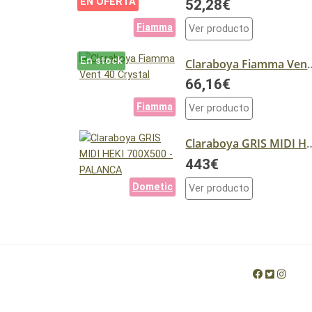
EN OFERTA
52,28€
Fiamma
Ver producto
En stock
Claraboya Fiamma
66,16€
Fiamma
Ver producto
Claraboya GRIS MIDI HEKI
443€
Dometic
Ver producto