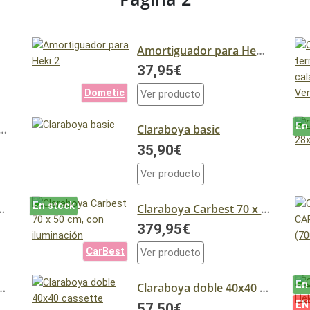
Amortiguador para Heki 2
37,95€
Dometic
Ver producto
En
boya 40x40 MPK dos asas
Claraboya basic
35,90€
Ver producto
En stock
CARBEST 40 x 40
Claraboya Carbest 70 x 50 cm, con iluminación
379,95€
CarBest
Ver producto
En
ble 40x40 cassette beige
Claraboya doble 40x40 cassette blanca
EN
57,50€