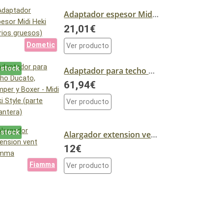
Adaptador espesor Midi Heki (varios gruesos)
21,01€
Dometic
Ver producto
 stock
Adaptador para techo Ducato, Jumper y Boxer - Midi Heki Style (parte delantera)
61,94€
Ver producto
 stock
Alargador extension vent fiamma
12€
Fiamma
Ver producto