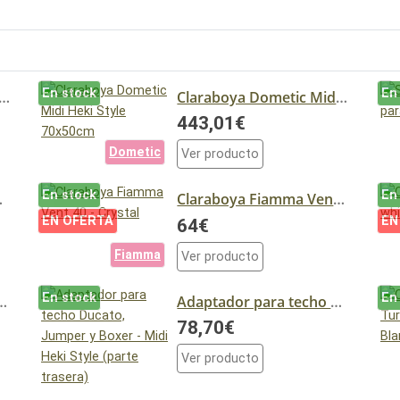
En stock
En
 spoiler 40x40 para claraboya vent y universales
Claraboya Dometic Midi Heki Style 70x50cm
443,01€
Dometic
Ver producto
En stock
En
 Polar Control
Claraboya Fiamma Vent 40 - Crystal
EN OFERTA
EN
64€
Fiamma
Ver producto
En stock
En
n para claraboyas Fiamma Vent
Adaptador para techo Ducato, Jumper y Boxer - Midi Heki Style (parte trasera)
78,70€
Ver producto