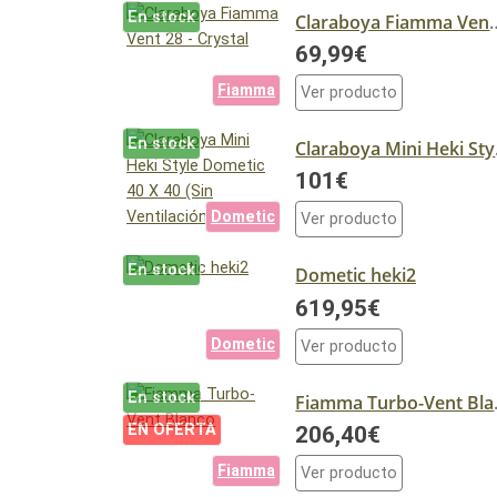
En stock
Claraboya Fiamma 
69,99€
Fiamma
Ver producto
En stock
Clarabo
101€
Dometic
Ver producto
En stock
Dometic heki2
619,95€
Dometic
Ver producto
En stock
Fiam
EN OFERTA
206,40€
Fiamma
Ver producto