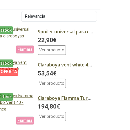
 stock
Spoiler universal para claraboyas
22,90€
Fiamma
Ver producto
 stock
Claraboya vent white 40 x 40
 OFERTA
53,54€
Ver producto
 stock
Claraboya Fiamma Turbo Vent 40 - Blanca
194,80€
Ver producto
Fiamma