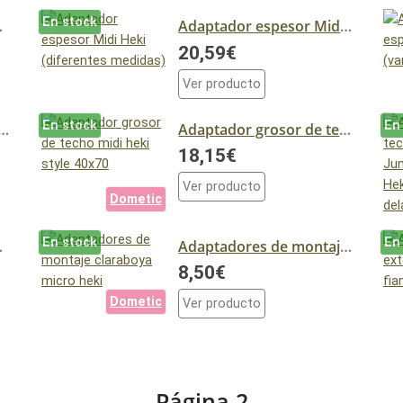
En stock
Mini Heki
Adaptador espesor Midi Heki (diferentes medidas)
20,59€
Ver producto
En stock
En
 grosor de techo , midi-heki 700x500 mm
Adaptador grosor de techo midi heki style 40x70
18,15€
Ver producto
Dometic
En stock
En
 Mini Heki Style
Adaptadores de montaje claraboya micro heki
8,50€
Dometic
Ver producto
Página 2