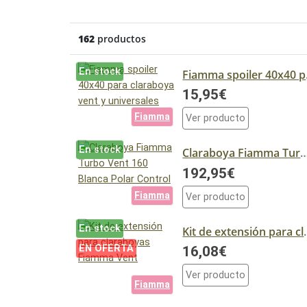
162
productos
En stock
Fiamma
15,95€
Fiamma
Ver producto
En stock
Claraboya Fiamma Turbo Vent 160 Blanca
192,95€
Fiamma
Ver producto
En stock
Kit de extensió
EN OFERTA
16,08€
Ver producto
Fiamma