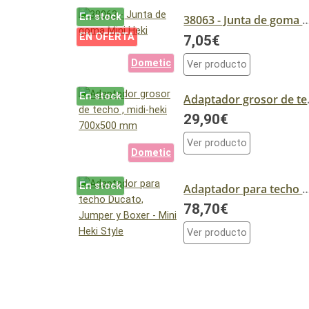
En stock
38063 - Junta de goma 
EN OFERTA
7,05€
Dometic
Ver producto
En stock
Adaptador
29,90€
Ver producto
Dometic
En stock
Adaptador para techo Ducato, Jumper y Boxer -
78,70€
Ver producto