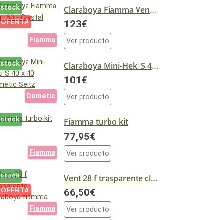
 stock
Claraboya Fiamma Vent 50 - Crystal
 OFERTA
123€
Fiamma
Ver producto
 stock
Claraboya Mini-Heki S 40 x 40 Dometic Seitz
101€
Dometic
Ver producto
 stock
Fiamma turbo kit
77,95€
Fiamma
Ver producto
 stock
Vent 28 f trasparente claraboya fiamma
 OFERTA
66,50€
Fiamma
Ver producto