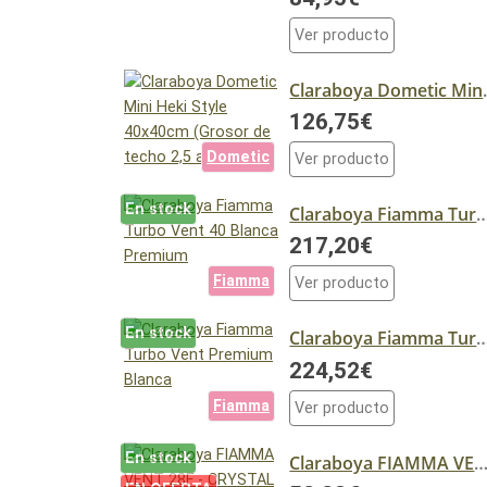
Ver producto
Claraboya Dometic M
126,75€
Dometic
Ver producto
En stock
Claraboya Fiamma Turbo Vent 40 Bl
217,20€
Fiamma
Ver producto
En stock
Claraboya Fiamma Turbo Vent Pr
224,52€
Fiamma
Ver producto
En stock
Claraboya FIAMMA VENT 28F - CRY