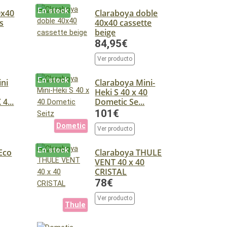
En stock
0x40
Claraboya doble
s
40x40 cassette
beige
84,95€
Ver producto
En stock
ini
Claraboya Mini-
Heki S 40 x 40
4...
Dometic Se...
101€
Dometic
Ver producto
En stock
Eco
Claraboya THULE
VENT 40 x 40
CRISTAL
78€
Ver producto
Thule