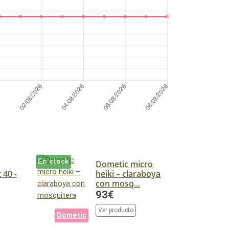
En stock
Dometic micro
 40 -
heiki – claraboya
con mosq...
93€
Ver producto
Dometic