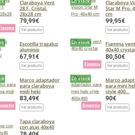
ck
En stock
Claraboya Vent
Claraboya Vi
28 F. Cristal.
Star M Pro. 
28x28 cm
cm
79,99€
99,95€
Fiamma
Ver producto
Ver producto
ck
En stock
Escotilla tragaluz
Fiamma ven
aluminio
40x40 crysta
67,91€
80,50€
Fiamma
Ver producto
Ver producto
ck
En stock
Marco adaptador
Marco adapt
para claraboya
para mini he
midi heki
style 400...
83,49€
90€
ometic
Dometic
Ver producto
Ver producto
Tapa claraboya
con asas 40x40
78,40€