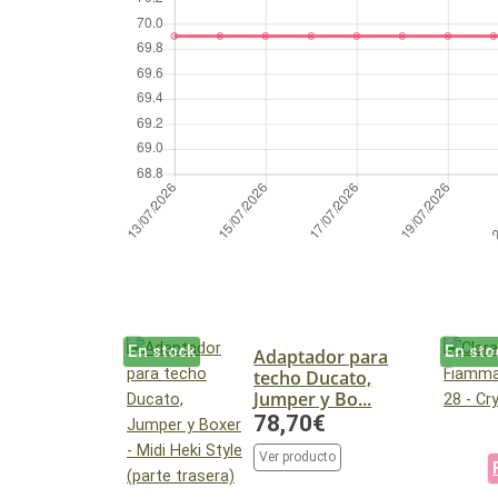
En stock
En sto
Adaptador para
techo Ducato,
Jumper y Bo...
78,70€
Ver producto