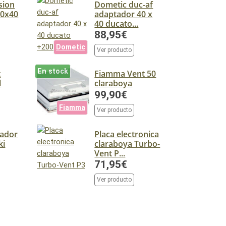
sion
Dometic duc-af
40x40
adaptador 40 x
40 ducato...
88,95€
Dometic
Ver producto
En stock
t
Fiamma Vent 50
l
claraboya
99,90€
Fiamma
Ver producto
ador
Placa electronica
ki
claraboya Turbo-
Vent P...
71,95€
Ver producto