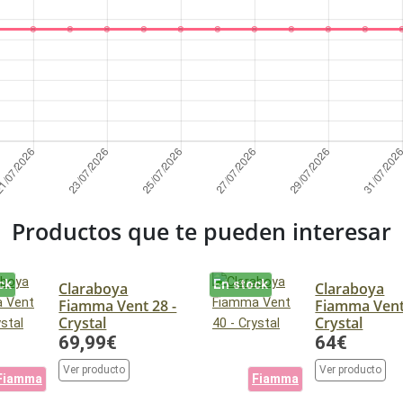
Productos que te pueden interesar
ck
En stock
Claraboya
Claraboya
Fiamma Vent 28 -
Fiamma Vent
Crystal
Crystal
69,99€
64€
Ver producto
Ver producto
Fiamma
Fiamma