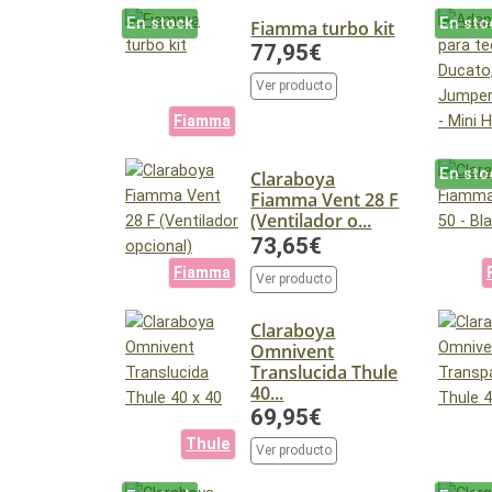
En stock
En sto
Fiamma turbo kit
77,95€
Ver producto
Fiamma
En sto
Claraboya
Fiamma Vent 28 F
(Ventilador o...
73,65€
Fiamma
Ver producto
Claraboya
Omnivent
Translucida Thule
40...
69,95€
Thule
Ver producto