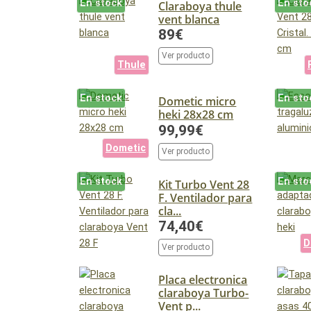
En stock
En sto
Claraboya thule
vent blanca
89€
Ver producto
Thule
En stock
En sto
Dometic micro
heki 28x28 cm
99,99€
Dometic
Ver producto
En stock
En sto
Kit Turbo Vent 28
F. Ventilador para
cla...
74,40€
D
Ver producto
Placa electronica
claraboya Turbo-
Vent p...