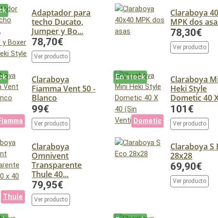
ck
Adaptador para
Claraboya 4
techo Ducato,
MPK dos asa
Jumper y Bo...
78,30€
78,70€
Ver producto
Ver producto
ck
En stock
Claraboya
Claraboya M
Fiamma Vent 50 -
Heki Style
Blanco
Dometic 40 X 
99€
101€
Fiamma
Dometic
Ver producto
Ver producto
Claraboya
Claraboya S 
Omnivent
28x28
Transparente
69,90€
Thule 40...
Ver producto
79,95€
Thule
Ver producto