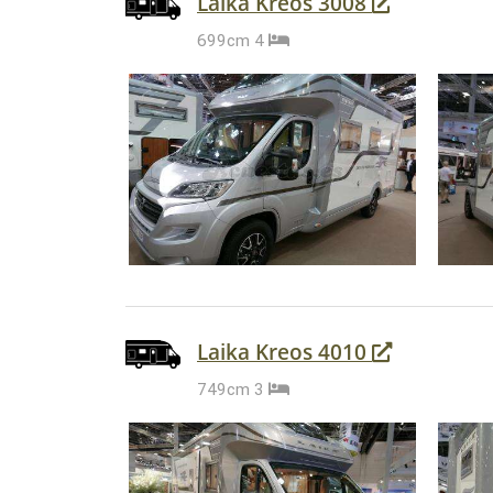
Laika Kreos 3008
699cm
4
Laika Kreos 4010
749cm
3