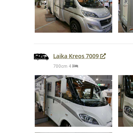
Laika Kreos 7009
700cm
4