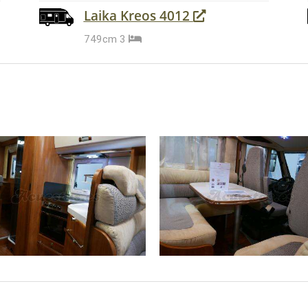
Laika Kreos 4012
749cm
3