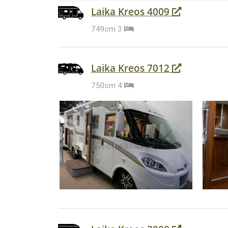
Laika Kreos 4009
749cm
3
Laika Kreos 7012
750cm
4