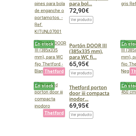
para bol...
72,90€
Ver producto
En stock
En sto
Portón DOOR III
(385x335 mm),
para WC fi...
65,95€
Thetford
Th
Ver producto
En stock
En sto
Thetford porton
door iii compacta
inodor...
69,95€
Thetford
Ver producto