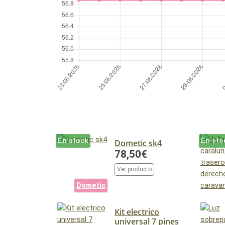
En stock
En sto
Dometic sk4
78,50€
Ver producto
Dometic
Kit electrico
universal 7 pines