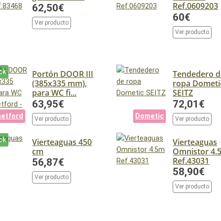
Ref.0609203
62,50€
60€
Ver producto
Ver producto
ck
Portón DOOR III
Tendedero d
(385x335 mm),
ropa Dometi
para WC fi...
SEITZ
63,95€
72,01€
etford
Dometic
Ver producto
Ver producto
ck
Vierteaguas 450
Vierteaguas
cm
Omnistor 4.
Ref.43031
56,87€
58,90€
Ver producto
Ver producto