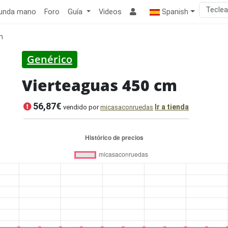
unda mano
Foro
Guía
Videos
Spanish
m
Genérico
Vierteaguas 450 cm
56,87€
Ir a tienda
vendido por
micasaconruedas