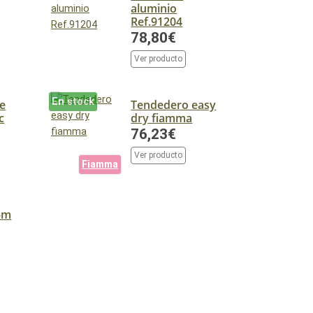
aluminio
Ref.91204
78,80€
Ver producto
En stock
e
Tendedero easy
c
dry fiamma
76,23€
Ver producto
Fiamma
5m