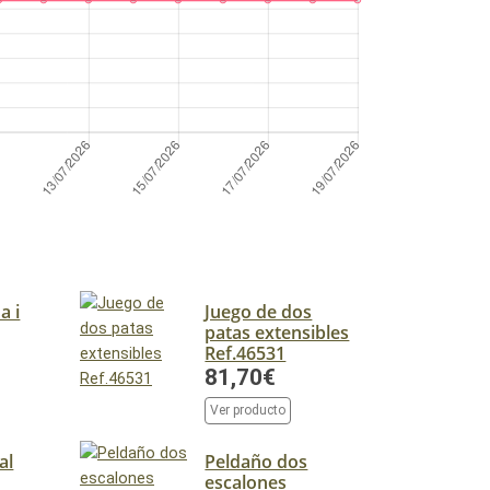
a i
Juego de dos
patas extensibles
Ref.46531
81,70€
Ver producto
al
Peldaño dos
escalones