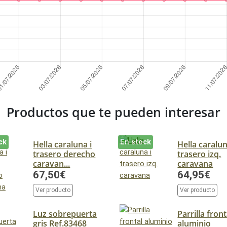
Productos que te pueden interesar
ck
En stock
Hella caraluna i
Hella caralun
trasero derecho
trasero izq.
caravan...
caravana
67,50€
64,95€
Ver producto
Ver producto
Luz sobrepuerta
Parrilla front
gris Ref.83468
aluminio