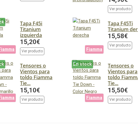
Ver producto
ck
Tapa F45i
Tapa F45Ti
Titanium
Titanium de
izquierda
15,58€
15,20€
Ver producto
Fiamma
Fiamma
Ver producto
ck
En stock
Tensores o
Tensores o
Vientos para
Vientos para
toldo Fiamma
toldo Fiamm
Tie...
Tie...
15,10€
15,50€
Fiamma
Fiamma
Ver producto
Ver producto