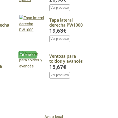
Ver producto
Tapa lateral
recha
derecha PW1000
19,63€
Ver producto
En stock
Ventosa para
toldos y avancés
a
15,67€
Ver producto
Aviso legal