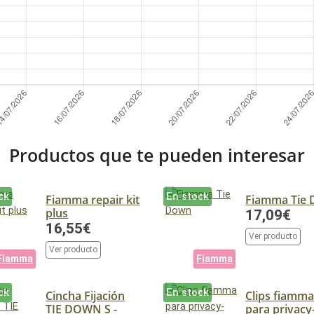
Productos que te pueden interesar
ck
En stock
Fiamma repair kit
Fiamma Tie
plus
17,09€
16,55€
Ver producto
Ver producto
Fiamma
Fiamma
ck
En stock
Cincha Fijación
Clips fiamm
TIE DOWN S -
para privacy