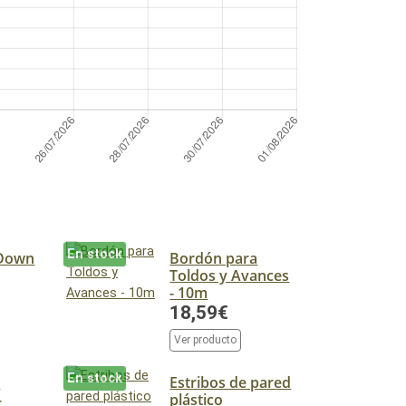
En stock
 Down
Bordón para
Toldos y Avances
- 10m
18,59€
Ver producto
En stock
a
Estribos de pared
-
plástico