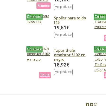
Fiamma
Ver producto
En stock
En sto
Spoiler para toldo
f45
19,51€
Ver producto
En stock
En sto
Tapas thule
omnistor 5102 en
negro
18,92€
Ver producto
Thule