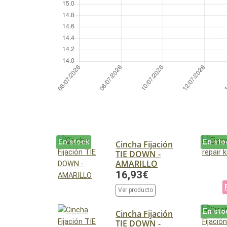
En stock
En sto
Cincha Fijación
TIE DOWN -
AMARILLO
16,93€
Ver producto
En sto
Cincha Fijación
TIE DOWN -