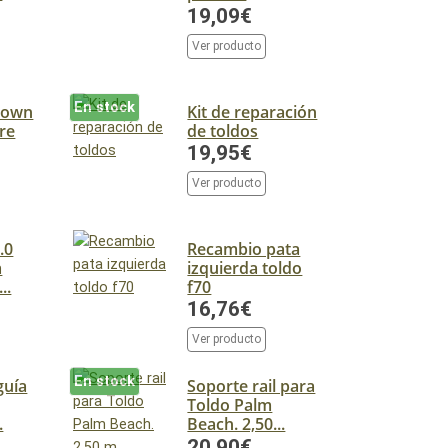
19,09€
Ver producto
En stock
down
Kit de reparación
re
de toldos
19,95€
Ver producto
.0
Recambio pata
a
izquierda toldo
..
f70
16,76€
Ver producto
En stock
guía
Soporte rail para
Toldo Palm
.
Beach. 2,50...
20,90€