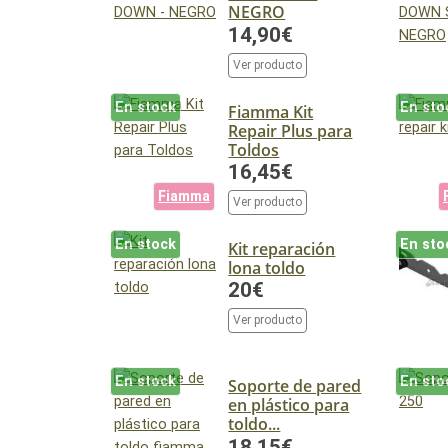
NEGRO
14,90€
Ver producto
En stock
En sto
Fiamma Kit
Repair Plus para
Toldos
16,45€
Fiamma
Ver producto
En stock
En sto
Kit reparación
lona toldo
20€
Ver producto
En stock
En sto
Soporte de pared
en plástico para
toldo...
18,15€