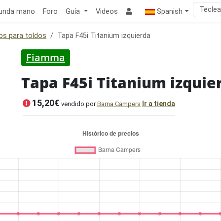
unda mano
Foro
Guía
Videos
Spanish
os para toldos
Tapa F45i Titanium izquierda
Fiamma
Tapa F45i Titanium izquie
15,20€
Ir a tienda
vendido por
Barna Campers