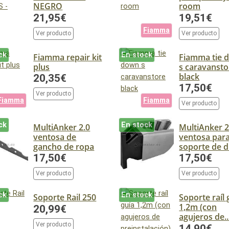
NEGRO
room
21,95€
19,51€
Fiamma
Ver producto
Ver producto
ck
En stock
Fiamma repair kit
Fiamma tie 
plus
s caravansto
black
20,35€
17,50€
Ver producto
Fiamma
Fiamma
Ver producto
ck
En stock
MultiAnker 2.0
MultiAnker 2
ventosa de
ventosa par
gancho de ropa
soporte de d.
17,50€
17,50€
Ver producto
Ver producto
ck
En stock
Soporte Rail 250
Soporte raíl 
1,2m (con
20,99€
agujeros de..
Ver producto
14,90€