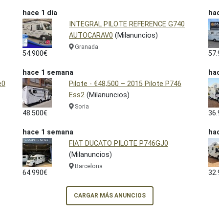
hace 1 día
hac
INTEGRAL PILOTE REFERENCE G740
AUTOCARAV0
(Milanuncios)
Granada
54.900€
57.
hace 1 semana
ha
e0
Pilote - €48,500 – 2015 Pilote P746
Ess2
(Milanuncios)
Soria
48.500€
36.
hace 1 semana
ha
FIAT DUCATO PILOTE P746GJ0
(Milanuncios)
Barcelona
64.990€
32.
CARGAR MÁS ANUNCIOS