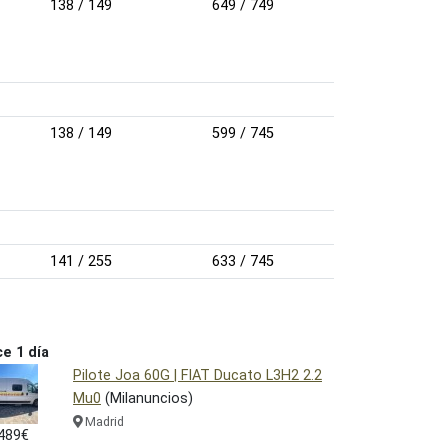
138 / 149
649 / 749
138 / 149
599 / 745
141 / 255
633 / 745
e 1 día
Pilote Joa 60G | FIAT Ducato L3H2 2.2
Mu0
(Milanuncios)
Madrid
489€