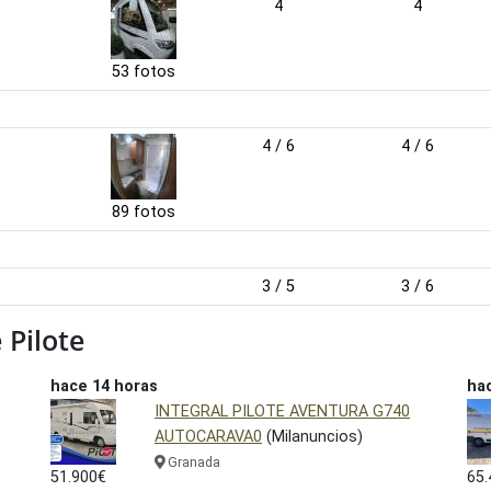
4
4
53 fotos
4 / 6
4 / 6
89 fotos
3 / 5
3 / 6
Pilote
hace 14 horas
hac
INTEGRAL PILOTE AVENTURA G740
AUTOCARAVA0
(Milanuncios)
Granada
51.900€
65.