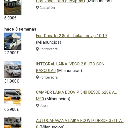
Caravana Laika ecovip 451
(Milanuncios)
Castellón
6.000€
hace 3 semanas
Fiat Ducato 2.8jtd - Laika ecovip 10.19
(Milanuncios)
Pontevedra
27.900€
INTEGRAL LAIKA IVECO 2.8 JTD CON
BASCULA0
(Milanuncios)
Pontevedra
31.900€
CAMPER LAIKA ECOVIP 540 DESDE 628€ AL
ME0
(Milanuncios)
Jaen
66.900€
AUTOCARAVANA LAIKA ECOVIP DESDE 371€ AL
0
(Milanuncios)