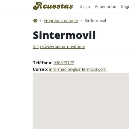
Inicio
Accesorios
Seg
Empresas camper
Sintermovil
Sintermovil
http://www.sintermovil.com
Teléfono:
945371172
Correo:
informacion@sintermovil.com