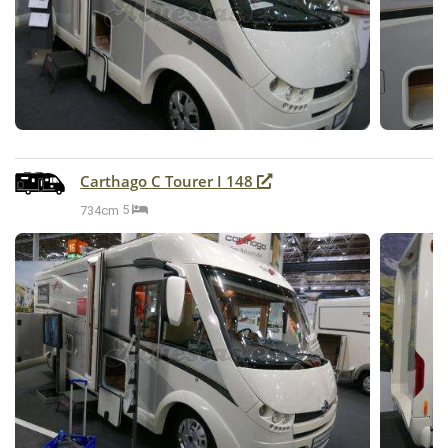
Carthago C Tourer I 148
734cm
5