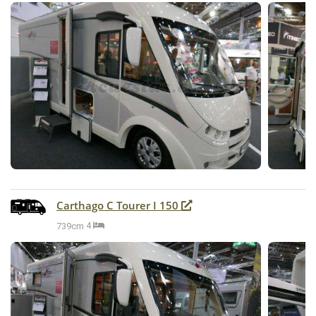
Carthago C Tourer I 150
739cm
4