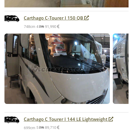
Carthago C-Tourer I 150 QB
748cm
4
91,990
Carthago C Tourer I 144 LE Lightweight
699cm
5
89,710