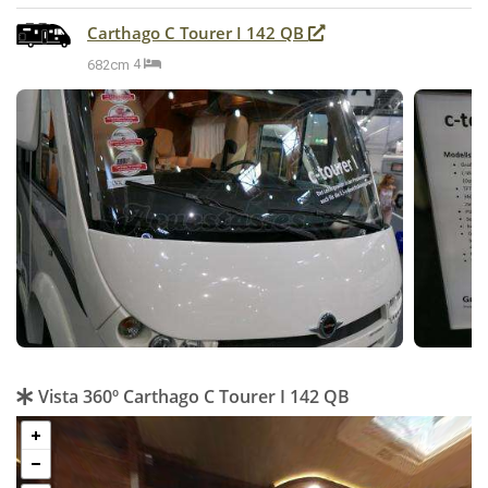
Carthago C Tourer I 142 QB
682cm
4
Vista 360º Carthago C Tourer I 142 QB