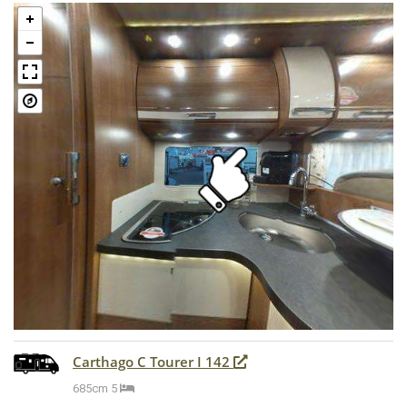
Carthago C Tourer I 142
685cm
5