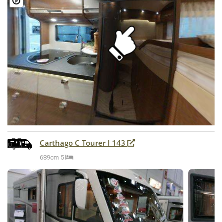
Carthago C Tourer I 143
689cm
5