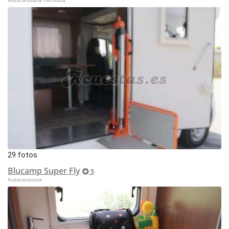
Autocaravana Perfilada
29 fotos
Blucamp Super Fly
5
Autocaravana