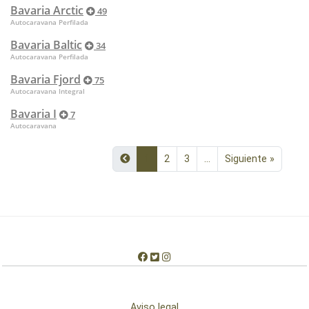
Bavaria Arctic
49
Autocaravana Perfilada
Bavaria Baltic
34
Autocaravana Perfilada
Bavaria Fjord
75
Autocaravana Integral
Bavaria I
7
Autocaravana
1
2
3
...
Siguiente »
Aviso legal