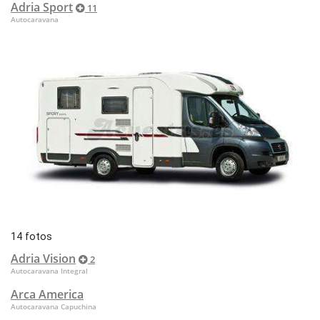
Adria Sport
11
Autocaravana
14 fotos
Adria Vision
2
Autocaravana Integral
Arca America
Autocaravana Capuchina