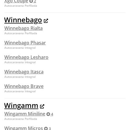
Xgo Coupe
2
Autocaravana Perfilada
Winnebago
Winnebago Rialta
Autocaravana Perfilada
Winnebago Phasar
Autocaravana Integral
Winnebago Lesharo
Autocaravana Integral
Winnebago Itasca
Autocaravana Integral
Winnebago Brave
Autocaravana Integral
Wingamm
Wingamm Miniline
4
Autocaravana Perfilada
Wingamm Micros
3