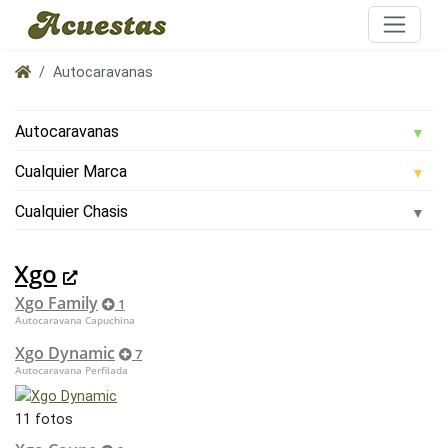
Autocaravanas
Xgo
Xgo Family
1
Autocaravana Capuchina
Xgo Dynamic
7
Autocaravana Perfilada
11 fotos