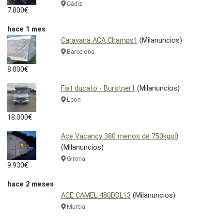
Cádiz
7.800€
hace 1 mes
Caravana ACA Champs1
(Milanuncios)
Barcelona
8.000€
Fiat ducato - Burstner1
(Milanuncios)
León
18.000€
Ace Vacancy 380 menos de 750kgs0
(Milanuncios)
Girona
9.930€
hace 2 meses
ACE CAMEL 480DDL13
(Milanuncios)
Murcia