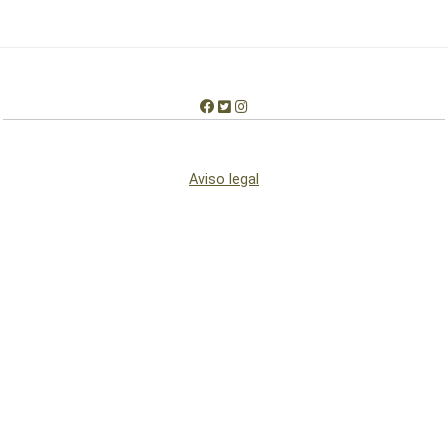
Aviso legal
Condiciones de uso
Condiciones de cookies
Quiénes somos
Contactar
© 2012-2026 Copyright: