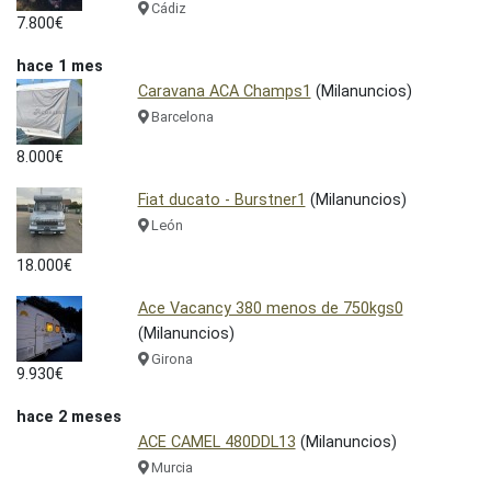
Cádiz
7.800€
hace 1 mes
Caravana ACA Champs1
(Milanuncios)
Barcelona
8.000€
Fiat ducato - Burstner1
(Milanuncios)
León
18.000€
Ace Vacancy 380 menos de 750kgs0
(Milanuncios)
Girona
9.930€
hace 2 meses
ACE CAMEL 480DDL13
(Milanuncios)
Murcia