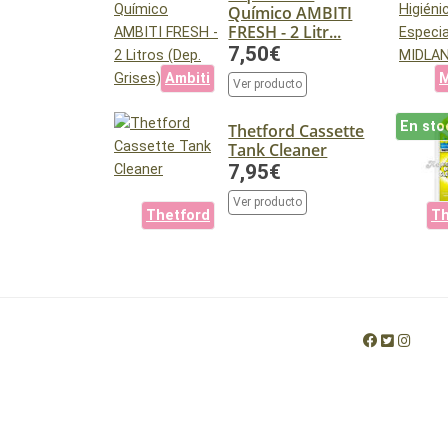
Químico AMBITI
FRESH - 2 Litr...
7,50€
Ambiti
M
Ver producto
En sto
Thetford Cassette
Tank Cleaner
7,95€
Ver producto
Thetford
Th