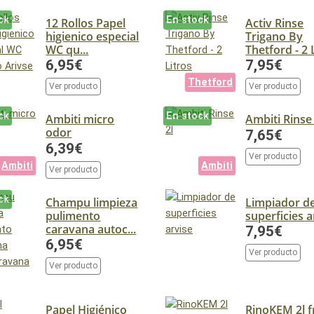
ck
En stock
12 Rollos Papel
Activ Rinse
higienico especial
Trigano By
WC qu...
Thetford - 2 L
6,95€
7,95€
Thetford
Ver producto
Ver producto
ck
En stock
Ambiti micro
Ambiti Rinse 
odor
7,65€
6,39€
Ver producto
Ambiti
Ambiti
Ver producto
ck
Champu limpieza
Limpiador d
pulimento
superficies a
caravana autoc...
7,95€
6,95€
Ver producto
Ver producto
Papel Higiénico
RinoKEM 2l f