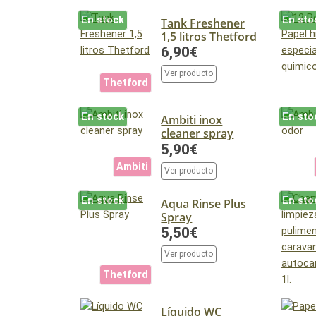
En stock
En sto
Tank Freshener
1,5 litros Thetford
6,90€
Ver producto
Thetford
En stock
En sto
Ambiti inox
cleaner spray
5,90€
Ambiti
Ver producto
En stock
En sto
Aqua Rinse Plus
Spray
5,50€
Ver producto
Thetford
Líquido WC