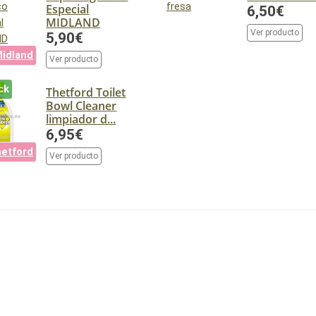
Especial
6,50€
MIDLAND
Ver producto
5,90€
idland
Ver producto
ck
Thetford Toilet
Bowl Cleaner
limpiador d...
6,95€
etford
Ver producto