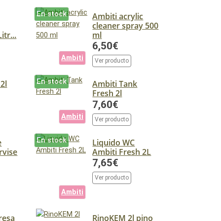
En stock
Ambiti acrylic
cleaner spray 500
itr...
ml
6,50€
Ambiti
Ver producto
En stock
2l
Ambiti Tank
Fresh 2l
7,60€
Ambiti
Ver producto
En stock
e
Liquido WC
rvise
Ambiti Fresh 2L
7,65€
Ver producto
Ambiti
resa
RinoKEM 2l pino